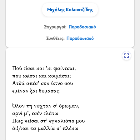
Μιχάλης Καλιοντζίδης
Στιχουργοί:
Παραδοσιακό
Συνθέτες:
Παραδοσιακό
Πού είσαι και ’κι φαίνεσαι,
πού κείσαι και κοιμάσαι;
Ατσ̌ά απέσ’ σον ύπνο σου
εμέναν ξάι θυμάσαι;
Όλον τη νύχταν σ’ όρωμαν,
αρνί μ’, εσέν ελέπω
Πως κείσαι στ’ εγκαλιόπο μου
άι!/και τα μαλλία σ’ πλέκω