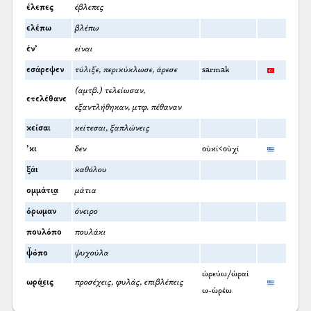
έλεπες
έβλεπες
ελέπω
βλέπω
έν’
είναι
εσάρεψεν
τύλιξε, περικύκλωσε, άρεσε
sarmak
(αμτβ.) τελείωσαν,
ετελέθανε
εξαντλήθηκαν, μτφ. πέθαναν
κείσαι
κείτεσαι, ξαπλώνεις
’κι
δεν
οὐκί<οὐχί
ξάι
καθόλου
ομμάτι͜α
μάτια
όρωμαν
όνειρο
πουλόπο
πουλάκι
ψ̌όπο
ψυχούλα
ὠρεύω/ὡραί
ωρά͜εις
προσέχεις, φυλάς, επιβλέπεις
ω-ὠρέω