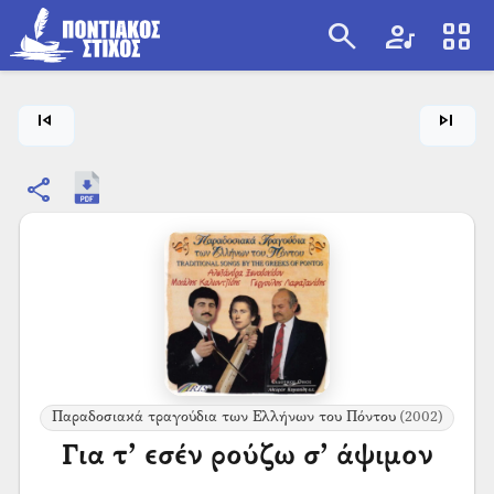
search
artist
view_cozy
search
skip_previous
skip_next
share
Παραδοσιακά τραγούδια των Ελλήνων του Πόντου
(2002)
Για τ’ εσέν ρούζω σ’ άψιμον