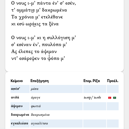
Ο νους ι-μ’ πάντα έν’ σ’ εσέν,
τ’ ομμάτι͜α μ’ δακρωμένα
Τα χρόνια μ’ ετελέθανε
κι εσύ ωρά͜εις τα ξένα
Ο νους ι-μ’ κι η συλλόγιση μ’
σ’ εσέναν έν’, πουλόπο μ’
Ας έλεπες το άψιμον
ντ’ εσάρεψεν το ψ̌όπο μ’
Κείμενο
Επεξήγηση
Ετυμ. Ρίζα
Προέλ.
απέσ’
μέσα
ατσ̌ά
άραγε
acep/ʿaceb
άψιμον
φωτιά
δακρωμένα
δακρυσμένα
εγκαλιόπο
αγκαλίτσα