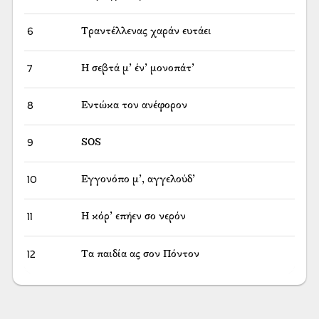
6
Τραντέλλενας χαράν ευτάει
7
Η σεβτά μ’ έν’ μονοπάτ’
8
Εντώκα τον ανέφορον
9
SOS
10
Εγγονόπο μ’, αγγελούδ’
11
Η κόρ’ επήεν σο νερόν
12
Τα παιδία ας σον Πόντον