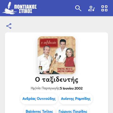
search
artist
view_cozy
share
search
Ο ταξιδευτής
5 Ιουνίου 2002
Ημ/νία Παραγωγής:
Ανδρέας Ουτιτούδης
Ανέστης Ραμπίδης
Βαλάντης Τσίλης
Γιώργος Πετρίδης