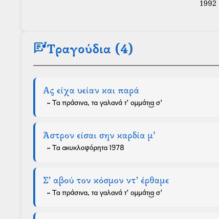
1992
lyrics
Τραγούδια (4)
Ας είχα υείαν και παρά
- Τα πράσινα, τα γαλανά τ’ ομμάτι͜α σ’
Άστρον είσαι σην καρδία μ’
- Τα ακυκλοφόρητα 1978
Σ’ αβού τον κόσμον ντ’ έρθαμε
- Τα πράσινα, τα γαλανά τ’ ομμάτι͜α σ’