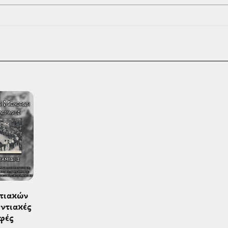
ντιακές 
φές 