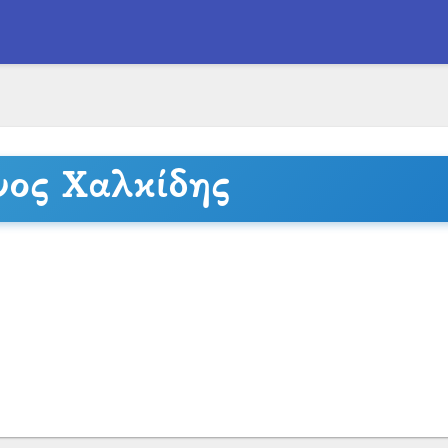
νος Χαλκίδης