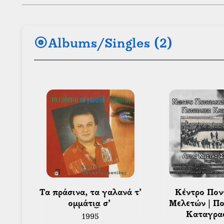
album
Albums/Singles (2)
 Τα πράσινα, τα γαλανά τ’ 
 Κέντρο Ποντιακών 
ομμάτι͜α σ’ 
Μελετών | Πο
Καταγρα
1995