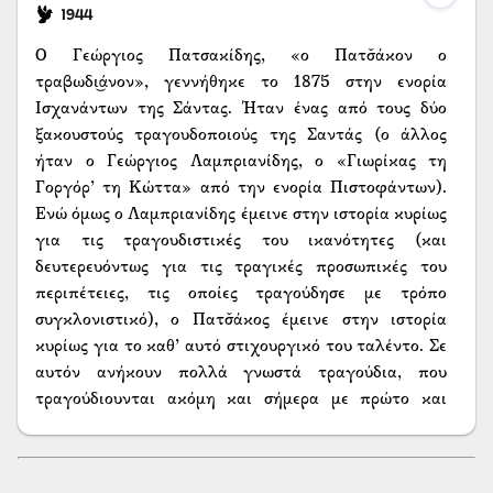
1944
Ο Γεώργιος Πατσακίδης, «ο Πατσ̌άκον ο
τραβωδι͜άνον», γεννήθηκε το 1875 στην ενορία
Ισχανάντων της Σάντας. Ήταν ένας από τους δύο
ξακουστούς τραγουδοποιούς της Σαντάς (ο άλλος
ήταν ο Γεώργιος Λαμπριανίδης, ο «Γιωρίκας τη
Γοργόρ’ τη Κώττα» από την ενορία Πιστοφάντων).
Ενώ όμως ο Λαμπριανίδης έμεινε στην ιστορία κυρίως
για τις τραγουδιστικές του ικανότητες (και
δευτερευόντως για τις τραγικές προσωπικές του
περιπέτειες, τις οποίες τραγούδησε με τρόπο
συγκλονιστικό), ο Πατσ̌άκος έμεινε στην ιστορία
κυρίως για το καθ’ αυτό στιχουργικό του ταλέντο. Σε
αυτόν ανήκουν πολλά γνωστά τραγούδια, που
τραγούδιουνται ακόμη και σήμερα με πρώτο και
καλύτερο ένα, που θεωρείται ακόμη και σήμερα ως το
ομορφότερο ίσως ποντιακό ερωτικό τραγούδι. Κι ας
μη θυμάται κανείς πλέον ότι είναι δικό του. Οι στίχοι