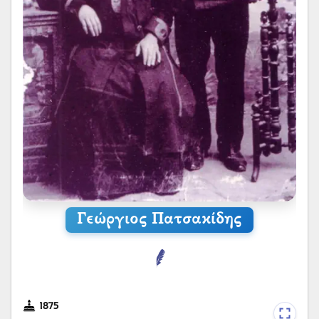
Γεώργιος Πατσακίδης
1875