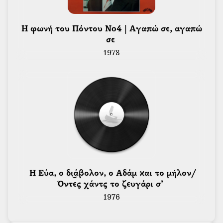
 Η φωνή του Πόντου No4 | Αγαπώ σε, αγαπώ 
σε 
1978
 Η Εύα, ο δι͜άβολον, ο Αδάμ και το μήλον/
Όντες χάντς το ζευγάρι σ’ 
1976