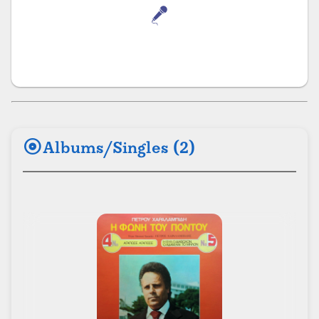
album
Albums/Singles (2)