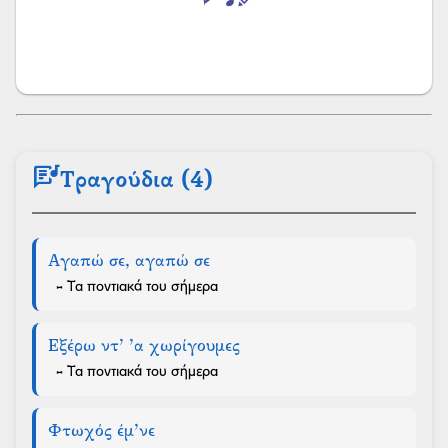
lyrics
Τραγούδια (4)
Αγαπώ σε, αγαπώ σε
- Τα ποντιακά του σήμερα
Εξέρω ντ’ ’α χωρίγουμες
- Τα ποντιακά του σήμερα
Φτωχός έμ’νε