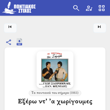
search
artist
view_cozy
search
skip_previous
skip_next
share
Τα ποντιακά του σήμερα
(1983)
Εξέρω ντ’ ’α χωρίγουμες