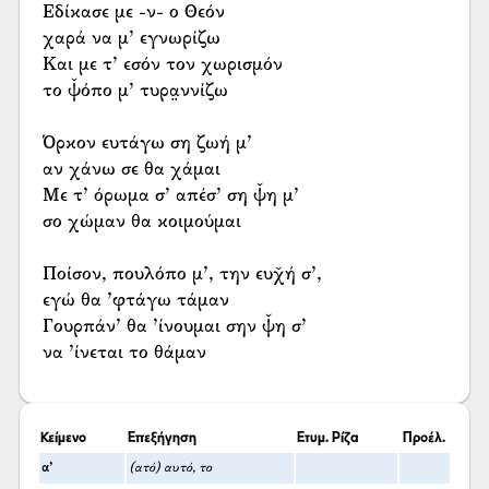
Εδίκασε με -ν- ο Θεόν
χαρά να μ’ εγνωρίζω
Και με τ’ εσόν τον χωρισμόν
το ψ̌όπο μ’ τυρα̤ννίζω
Όρκον ευτάγω ση ζωή μ’
αν χάνω σε θα χάμαι
Με τ’ όρωμα σ’ απέσ’ ση ψ̌η μ’
σο χώμαν θα κοιμούμαι
Ποίσον, πουλόπο μ’, την ευχ̌ή σ’,
εγώ θα ’φτάγω τάμαν
Γουρπάν’ θα ’ίνουμαι σην ψ̌η σ’
να ’ίνεται το θάμαν
Κείμενο
Επεξήγηση
Ετυμ. Ρίζα
Προέλ.
α’
(ατό) αυτό, το