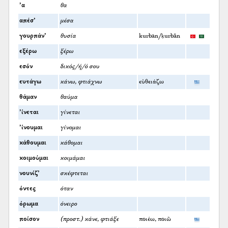
’α
θα
απέσ’
μέσα
γουρπάν’
θυσία
kurban/ḳurbān
εξέρω
ξέρω
εσόν
δικός/ή/ό σου
ευτάγω
κάνω, φτιάχνω
εὐθειάζω
θάμαν
θαύμα
’ίνεται
γίνεται
’ίνουμαι
γίνομαι
κάθουμαι
κάθομαι
κοιμούμαι
κοιμάμαι
νουνίζ’
σκέφτεται
όντες
όταν
όρωμα
όνειρο
ποίσον
(προστ.) κάνε, φτιάξε
ποιέω, ποιῶ