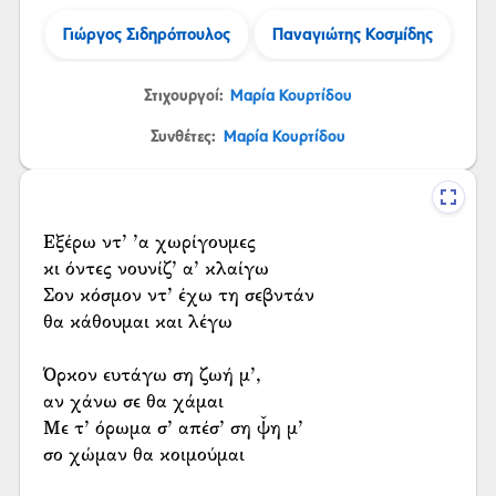
Γιώργος Σιδηρόπουλος
Παναγιώτης Κοσμίδης
Στιχουργοί:
Μαρία Κουρτίδου
Συνθέτες:
Μαρία Κουρτίδου
Εξέρω ντ’ ’α χωρίγουμες
κι όντες νουνίζ’ α’ κλαίγω
Σον κόσμον ντ’ έχω τη σεβντάν
θα κάθουμαι και λέγω
Όρκον ευτάγω ση ζωή μ’,
αν χάνω σε θα χάμαι
Με τ’ όρωμα σ’ απέσ’ ση ψ̌η μ’
σο χώμαν θα κοιμούμαι