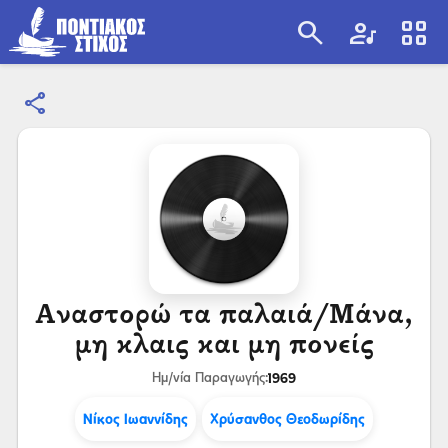
search
artist
view_cozy
share
search
Αναστορώ τα παλαιά/Μάνα,
μη κλαις και μη πονείς
1969
Ημ/νία Παραγωγής:
Νίκος Ιωαννίδης
Χρύσανθος Θεοδωρίδης