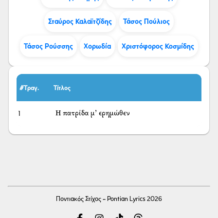
Σταύρος Καλαϊτζίδης
Τάσος Πούλιος
Τάσος Ρούσσης
Χορωδία
Χριστόφορος Κοσμίδης
#Τραγ.
Τίτλος
1
Η πατρίδα μ’ ερημώθεν
Ποντιακός Στίχος - Pontian Lyrics 2026