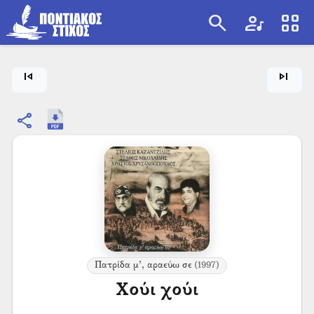
search
artist
view_cozy
search
skip_previous
skip_next
share
Πατρίδα μ’, αραεύω σε
(1997)
Χούι χούι