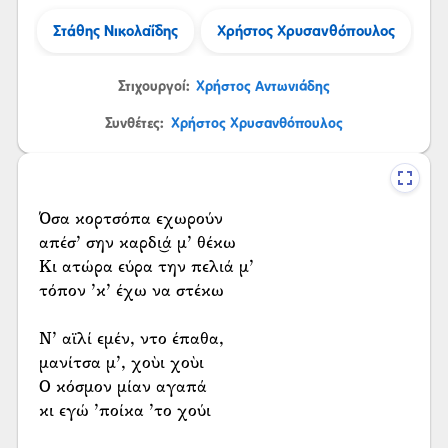
Στάθης Νικολαΐδης
Χρήστος Χρυσανθόπουλος
Στιχουργοί:
Χρήστος Αντωνιάδης
Συνθέτες:
Χρήστος Χρυσανθόπουλος
Όσα κορτσόπα εχωρούν
απέσ’ σην καρδι͜ά μ’ θέκω
Κι ατώρα εύρα την πελιά μ’
τόπον ’κ’ έχω να στέκω
Ν’ αϊλί εμέν, ντο έπαθα,
μανίτσα μ’, χοὺι χοὺι
Ο κόσμον μίαν αγαπά
κι εγώ ’ποίκα ’το χούι