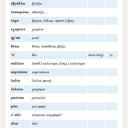
εβγάλλω
βγάζω
ευκαιρώνω
αδειάζω
εύρα
βρήκα, (ιδιωμ. προστ.) βρες
εχωρούν
χωράνε
ημ’σά
μισά
θέκω
θέτω, τοποθετώ, βάζω
’κ’
δεν
οὐκί<οὐχί
καλλίον
(επίθ.) καλύτερο, (επίρ.) καλύτερα
κορτσόπα
κοριτσάκια
λαλία
λαλιά, φωνή
λελεύω
χαίρομαι
μανίτσα
μανούλα
μίαν
μια φορά
ν’ αϊλί
αλίμονο!, συμφορά!
όλια
όλα