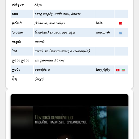
ολίγον
λίγο
όσα
όσες φορές, κάθε που, όποτε
πελιά
βάσανο, σκοτούρα
bela
’ποίκα
(εποίκα) έκανα, έφτιαξα
ποιέω-ῶ
τερώ
κοιτώ
’το
αυτό, το (προσωπική αντωνυμία)
χοὺι χοὺι
επιφώνημα λύπης
χούι
συνήθεια
huy/ḫūy
ψ̌η
ψυχή