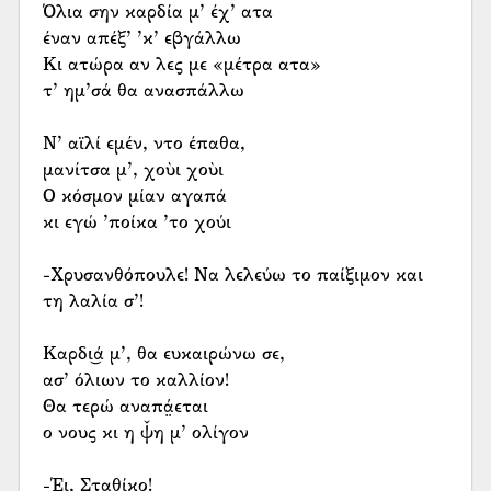
Όλια σην καρδία μ’ έχ’ ατα
έναν απέξ’ ’κ’ εβγάλλω
Κι ατώρα αν λες με «μέτρα ατα»
τ’ ημ’σά θα ανασπάλλω
Ν’ αϊλί εμέν, ντο έπαθα,
μανίτσα μ’, χοὺι χοὺι
Ο κόσμον μίαν αγαπά
κι εγώ ’ποίκα ’το χούι
-Χρυσανθόπουλε! Να λελεύω το παίξιμον και
τη λαλία σ’!
Καρδι͜ά μ’, θα ευκαιρώνω σε,
ασ’ όλιων το καλλίον!
Θα τερώ αναπά̤εται
ο νους κι η ψ̌η μ’ ολίγον
-Έι, Σταθίκο!