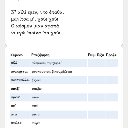
Ν’ αϊλί εμέν, ντο έπαθα,
μανίτσα μ’, χοὺι χοὺι
Ο κόσμον μίαν αγαπά
κι εγώ ’ποίκα ’το χούι
Κείμενο
Επεξήγηση
Ετυμ. Ρίζα
Προέλ.
αϊλί
αλίμονο!, συμφορά!
αναπά̤εται
αναπαύεται, ξεκουράζεται
ανασπάλλω
ξεχνώ
απέξ’
απέξω
απέσ’
μέσα
ασ’
από
ατα
αυτά
ατώρα
τώρα