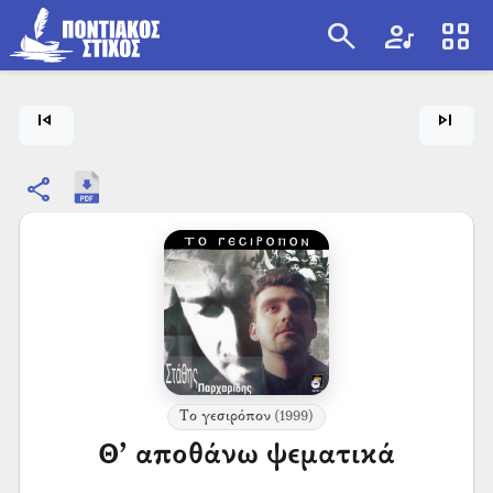
search
artist
view_cozy
search
skip_previous
skip_next
share
Το γεσιρόπον
(1999)
Θ’ αποθάνω ψεματικά