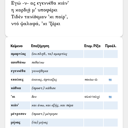
Εγώ -ν- ας εγεννέθα κιάν’
η καρδι͜ά μ’ υποφέρει
Τιδέν τανίσ̌εμαν ’κι παίρ’,
ντό ψαλαφά, ’κι ’ξέρει
Κείμενο
Επεξήγηση
Ετυμ. Ρίζα
Προέλ.
αμαρτίας
(ον.πληθ., τα) αμαρτίες
αποθάνω
πεθαίνω
εγεννέθα
γεννήθηκα
εποίκες
έκανες, έφτιαξες
ποιέω-ῶ
κάθκα
(προστ.) κάθισε
’κι
δεν
οὐκί<οὐχί
κιάν’
και άνω, και εξής, και πέρα
μέτρεσον
(προστ.) μέτρησε
μήνας
(τα) μήνες