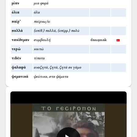
μίαν
μια φορά
όλια
όλα
παίρ’
παίρνω/ει
πολλά
(επίθ.) πολλά, (επίρρ.) πολύ
τανίσ̌εμαν
συμβουλή
danışmak
τερώ
κοιτώ
τιδέν
τίποτα
ψαλαφά
αναζητά, ζητά, ζητά σε γάμο
ψεματικά
ψεύτικα, στα ψέματα