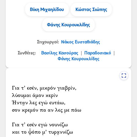
Βίκη Μιχαηλίδου
Κώστας Σιώπης
Φάνης Κουρουκλίδης
Στιχουργοί:
Νάκος Ευσταθιάδης
Συνθέτες:
Βασίλης Κασούρας
Παραδοσιακό
|
|
Φάνης Κουρουκλίδης
Για τ’ εσέν, μικρόν γιαβρίν,
λύουμαι άμον κερίν
Ήντα̤ν λες εγώ ευτάω,
σον κρεμόν πα αν λες με πάω
Για τ’ εσέν εγώ νουνίζω
και το ψ̌όπο μ’ τυρα̤ννίζω