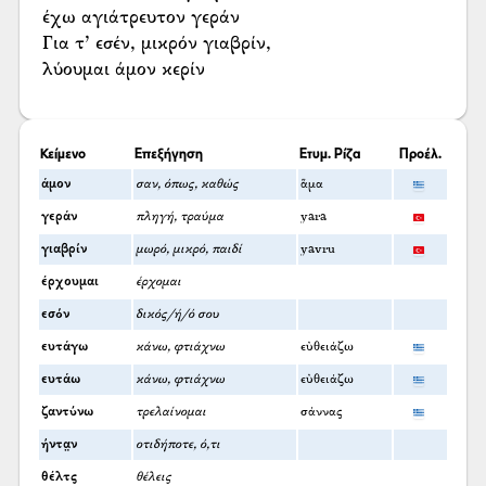
έχω αγιάτρευτον γεράν
Για τ’ εσέν, μικρόν γιαβρίν,
λύουμαι άμον κερίν
Κείμενο
Επεξήγηση
Ετυμ. Ρίζα
Προέλ.
άμον
σαν, όπως, καθώς
ἅμα
γεράν
πληγή, τραύμα
yara
γιαβρίν
μωρό, μικρό, παιδί
yavru
έρχουμαι
έρχομαι
εσόν
δικός/ή/ό σου
ευτάγω
κάνω, φτιάχνω
εὐθειάζω
ευτάω
κάνω, φτιάχνω
εὐθειάζω
ζαντύνω
τρελαίνομαι
σάννας
ήντα̤ν
οτιδήποτε, ό,τι
θέλτς
θέλεις