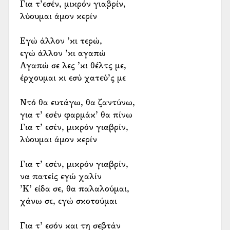
Για τ’εσέν, μικρόν γιαβρίν,
λύουμαι άμον κερίν
Εγώ άλλον ’κι τερώ,
εγώ άλλον ’κι αγαπώ
Αγαπώ σε λες ’κι θέλτς με,
έρχουμαι κι εσύ χατεύ’ς με
Ντό θα ευτάγω, θα ζαντύνω,
για τ’ εσέν φαρμάκ’ θα πίνω
Για τ’ εσέν, μικρόν γιαβρίν,
λύουμαι άμον κερίν
Για τ’ εσέν, μικρόν γιαβρίν,
να πατείς εγώ χαλίν
’Κ’ είδα σε, θα παλαλούμαι,
χάνω σε, εγώ σκοτούμαι
Για τ’ εσόν και τη σεβτάν