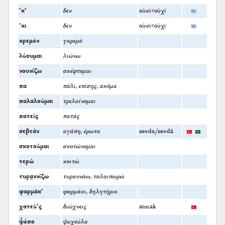
’κ’
δεν
οὐκί<οὐχί
’κι
δεν
οὐκί<οὐχί
κρεμόν
γκρεμό
λύουμαι
λιώνω
νουνίζω
σκέφτομαι
πα
πάλι, επίσης, ακόμα
παλαλούμαι
τρελαίνομαι
πατείς
πατάς
σεβτάν
αγάπη, έρωτα
sevda/sevdā
σκοτούμαι
σκοτώνομαι
τερώ
κοιτώ
τυρα̤ννίζω
τυραννάω, ταλαιπωρώ
φαρμάκ’
φαρμάκι, δηλητήριο
χατεύ’ς
διώχνεις
atmak
ψ̌όπο
ψυχούλα