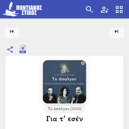
search
artist
view_cozy
search
skip_previous
skip_next
share
Το άσαλγον
(2005)
Για τ’ εσέν