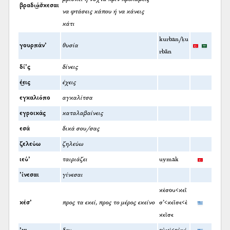
βραδι͜άσ̌κεσαι
να φτάσεις κάπου ή να κάνεις
κάτι
kurban/ḳu
γουρπάν’
θυσία
rbān
δί’ς
δίνεις
έ͜εις
έχεις
εγκαλιόπο
αγκαλίτσα
εγροικάς
καταλαβαίνεις
εσά
δικά σου/σας
ζελεύω
ζηλεύω
ιεύ’
ταιριάζει
uymak
’ίνεσαι
γίνεσαι
κέσου<κεῖ
κέσ’
προς τα εκεί, προς το μέρος εκείνο
σ’<κεῖσε<ἐ
κεῖσε