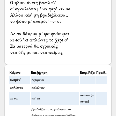
Ο ήλιον όντες βασιλεύ’
σ’ εγκαλιόπο μ’ να φέρ’ -τ- σε
Αλλού κέσ’ μη βραδι͜άσ̌κεσαι,
το ψ̌όπο μ’ αναμέν’ -τ- σε
Ας σα δάκρυ͜α μ’ φουρκίουμαι
κι εσύ ’κι απλώντς το χ̌έρι σ’
Σα υστερνά θα εγροικάς
ντο δί’ς με και ντο παίρεις
Κείμενο
Επεξήγηση
Ετυμ. Ρίζα
Προέλ.
αναμέν’
περιμένει
απλώντς
απλώνεις
ασό σα (α
ας σα
απ’ τα
πό τα)
βραδιάζεσαι, νυχτώνεσαι, σε
βρίσκει η νύχτα πριν προλάβεις