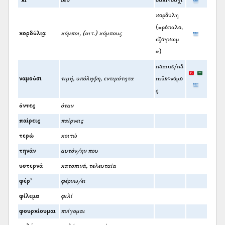
’κι
δεν
οὐκί<οὐχί
κορδύλη
(=ρόπαλο,
κορδύλι͜α
κόμποι, (αιτ.) κόμπους
εξόγκωμ
α)
namus/nā
ναμούσι
τιμή, υπόληψη, εντιμότητα
mūs<νόμο
ς
όντες
όταν
παίρεις
παίρνεις
τερώ
κοιτώ
τηνάν
αυτόν/ην που
υστερνά
κατοπινά, τελευταία
φέρ’
φέρνω/ει
φίλεμα
φιλί
φουρκίουμαι
πνίγομαι