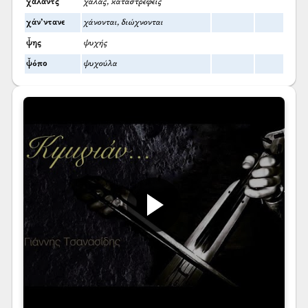
χαλάντς
χαλάς, καταστρέφεις
χάν’ντανε
χάνονται, διώχνονται
ψ̌ης
ψυχής
ψ̌όπο
ψυχούλα