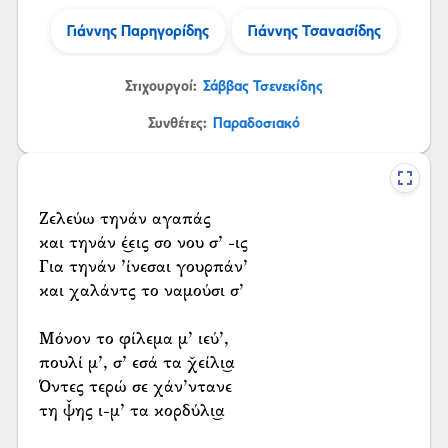
Γιάννης Παρηγορίδης
Γιάννης Τσανασίδης
Στιχουργοί:
Σάββας Τσενεκίδης
Συνθέτες:
Παραδοσιακό
Ζελεύω τηνάν αγαπάς
και τηνάν έ͜εις σο νου σ’ -ις
Για τηνάν ’ίνεσαι γουρπάν’
και χαλάντς το ναμούσι σ’
Μόνον το φίλεμα μ’ ιεύ’,
πουλί μ’, σ’ εσά τα χ̌είλι͜α
Όντες τερώ σε χάν’ντανε
τη ψ̌ης ι-μ’ τα κορδύλι͜α