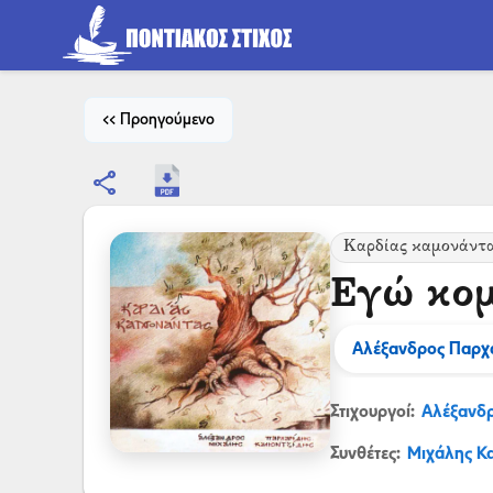
<< Προηγούμενο
share
Καρδίας καμονάντ
Εγώ κο
Αλέξανδρος Παρχ
Στιχουργοί:
Αλέξανδ
Συνθέτες:
Μιχάλης Κα