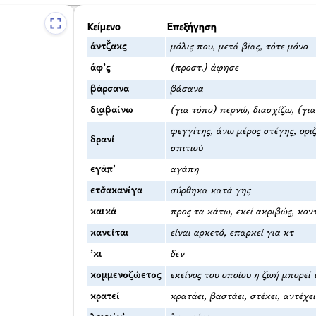
Κείμενο
Επεξήγηση
άντζ̌ακς
μόλις που, μετά βίας, τότε μόνο
άφ’ς
(προστ.) άφησε
βάρσανα
βάσανα
δι͜αβαίνω
(για τόπο) περνώ, διασχίζω, (γι
φεγγίτης, άνω μέρος στέγης, ορι
δρανί
σπιτιού
εγάπ’
αγάπη
ετσ̌ακανίγα
σύρθηκα κατά γης
καικά
προς τα κάτω, εκεί ακριβώς, κον
κανείται
είναι αρκετό, επαρκεί για κτ
’κι
δεν
κομμενοζώετος
εκείνος του οποίου η ζωή μπορεί 
κρατεί
κρατάει, βαστάει, στέκει, αντέχει