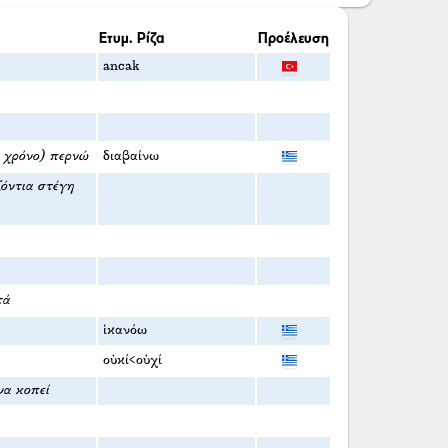
Ετυμ. Ρίζα
Προέλευση
ancak
α χρόνο) περνώ
διαβαίνω
ζόντια στέγη
τά
ἱκανόω
οὐκί<οὐχί
να κοπεί