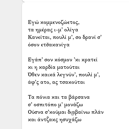
Εγώ κομμενοζώετος,
τα ημέρας ι-μ’ ολίγα
Κανείται, πουλί μ’, σο δρανί σ’
όσον ετσ̌ακανίγα
Εγάπ’ σον κόσμον ’κι κρατεί
κι η καρδία ματούται
Όθεν καικά λεγνύν’, πουλί μ’,
άφ’ς ατο, ας τσακούται
Τα πόνια και τα βάρσανα
σ’ οσπιτόπο μ’ μονάζω
Ούσνα σ’κούμαι δι͜αβαίνω πλάν
και άντζ̌ακς ησυχάζω