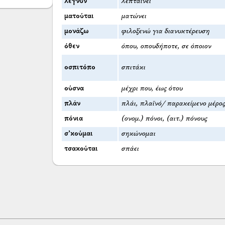
λεγνύν’
λεπταίνει
ματούται
ματώνει
μονάζω
φιλοξενώ για διανυκτέρευση
όθεν
όπου, οπουδήποτε, σε όποιον
οσπιτόπο
σπιτάκι
ούσνα
μέχρι που, έως ότου
πλάν
πλάι, πλαϊνό/ παρακείμενο μέρο
πόνια
(ονομ.) πόνοι, (αιτ.) πόνους
σ’κούμαι
σηκώνομαι
τσακούται
σπάει