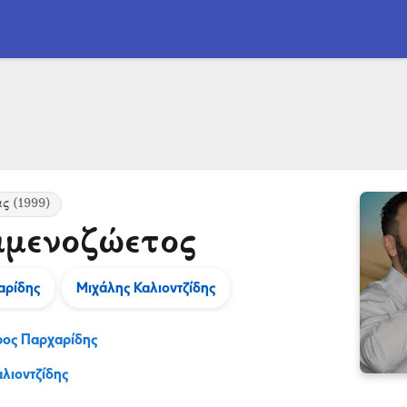
ας
(1999)
μμενοζώετος
αρίδης
Μιχάλης Καλιοντζίδης
ρος Παρχαρίδης
λιοντζίδης