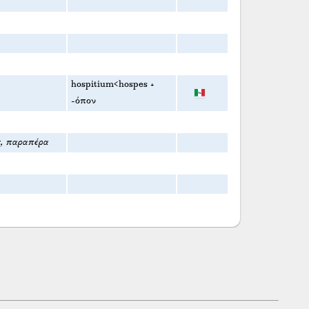
hospitium<hospes +
-όπον
ς, παραπέρα