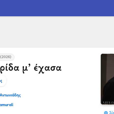
(2026)
ρίδα μ’ έχασα
ης
 Αντωνιάδης
amurali
Σύ
language