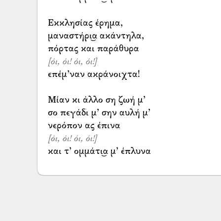
Εκκλησίας έρημα,
μαναστήρι͜α ακάντηλα,
[όι, όι! όι, όι!]
επέμ’ναν ακράνοιχτα!
Μίαν κι άλλο ση ζωή μ’
σο πεγάδι μ’ σην αυλή μ’
[όι, όι! όι, όι!]
και τ’ ομμάτι͜α μ’ έπλυνα