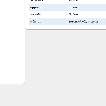
νερόπον
νεράκι
ομμάτι͜α
μάτια
πεγάδι
βρύση
πόρτας
(ονομ.πληθ.) πόρτες