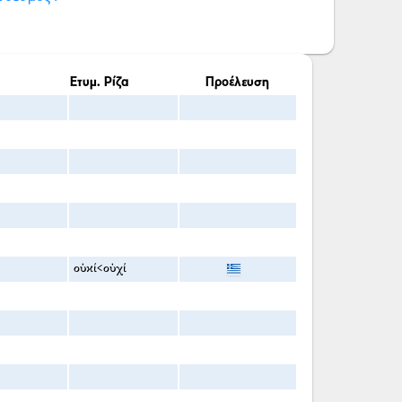
Ετυμ. Ρίζα
Προέλευση
οὐκί<οὐχί