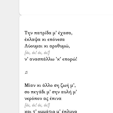
Την πατρίδα μ’ έχασα,
έκλαψα κι επόνεσα
[όι, όι! όι, όι!]
ν’ ανασπάλλω ’κ’ επορώ!
♫
Μίαν κι άλλο ση ζωή μ’,
σο πεγάδι μ’ σην αυλή μ’
[όι, όι! όι, όι!]
και τ’ ομμάτι͜α μ’ έπλυνα