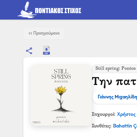
<< Προηγούμενο
share
Still spring: Pontos
Την πατ
Γιάννης Μιχαηλίδ
Στιχουργοί:
Χρήστος
Συνθέτες:
Bahattin Ç