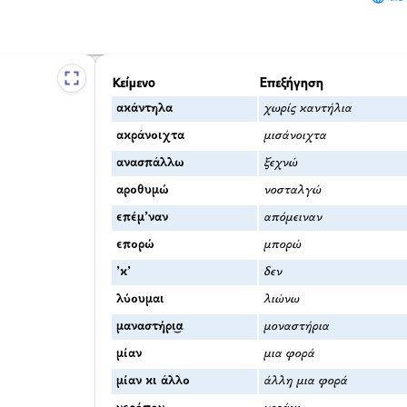
Κείμενο
Επεξήγηση
ακάντηλα
χωρίς καντήλια
ακράνοιχτα
μισάνοιχτα
ανασπάλλω
ξεχνώ
αροθυμώ
νοσταλγώ
επέμ’ναν
απόμειναν
επορώ
μπορώ
’κ’
δεν
λύουμαι
λιώνω
μαναστήρι͜α
μοναστήρια
μίαν
μια φορά
μίαν κι άλλο
άλλη μια φορά