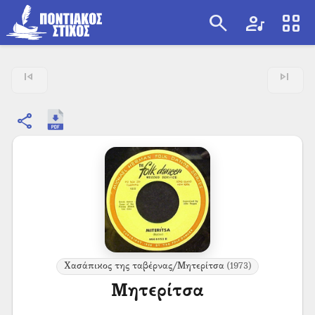
search
artist
view_cozy
search
skip_previous
skip_next
share
Χασάπικος της ταβέρνας/Μητερίτσα
(1973)
Μητερίτσα