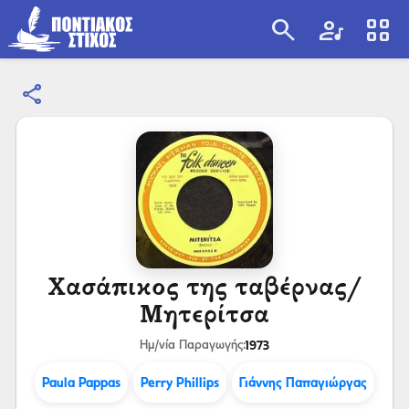
search
artist
view_cozy
share
search
Χασάπικος της ταβέρνας/
Μητερίτσα
1973
Ημ/νία Παραγωγής:
Paula Pappas
Perry Phillips
Γιάννης Παπαγιώργας