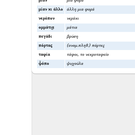
μίαν
μια φορά
μίαν κι άλλο
άλλη μια φορά
νερόπον
νεράκι
ομμάτι͜α
μάτια
πεγάδι
βρύση
πόρτας
(ονομ.πληθ.) πόρτες
ταφία
τάφοι, το νεκροταφείο
ψ̌όπο
ψυχούλα