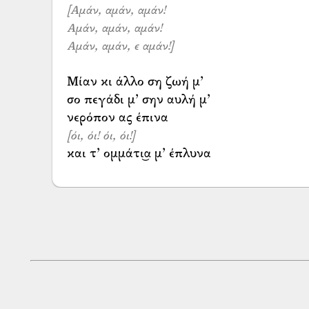
[Αμάν, αμάν, αμάν!
Αμάν, αμάν, αμάν!
Αμάν, αμάν, ε αμάν!]
Μίαν κι άλλο ση ζωή μ’
σο πεγάδι μ’ σην αυλή μ’
[όι, όι! όι, όι!]
και τ’ ομμάτι͜α μ’ έπλυνα