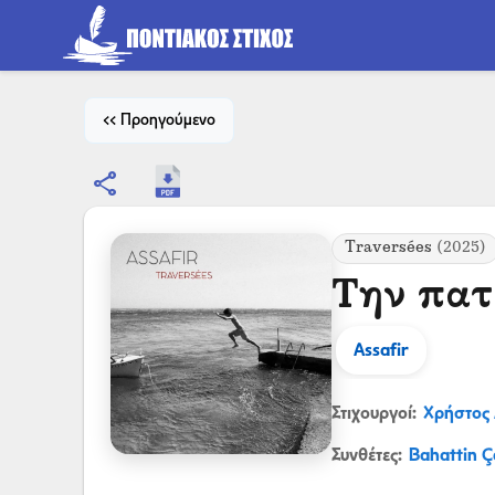
<< Προηγούμενο
share
Traversées
(2025)
Την πατ
Assafir
Στιχουργοί:
Χρήστος
Συνθέτες:
Bahattin Ç