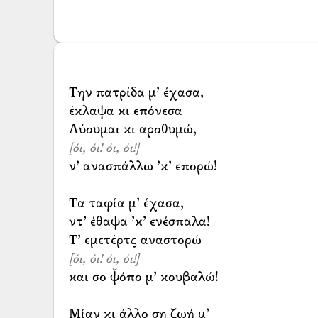
Την πατρίδα μ’ έχασα,
έκλαψα κι επόνεσα
[όι, όι! όι, όι!]
ν’ ανασπάλλω ’κ’ επορώ!
Τα ταφία μ’ έχασα,
ντ’ έθαψα ’κ’ ενέσπαλα!
[όι, όι! όι, όι!]
και σο ψ̌όπο μ’ κουβαλώ!
Μίαν κι άλλο ση ζωή μ’