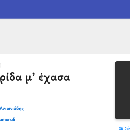
ρίδα μ’ έχασα
 Αντωνιάδης
amurali
Σύ
language