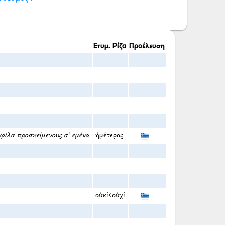
Ετυμ. Ρίζα
Προέλευση
, φίλα προσκείμενους σ' εμένα
ἡμέτερος
οὐκί<οὐχί