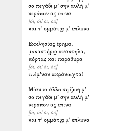
σο πεγάδι μ’ σην αυλή μ’
[όι, όι! όι, όι!]
και τ’ ομμάτι͜α μ’ έπλυνα
Εκκλησίας έρημα,
μοναστήρι͜α ακάντηλα,
[όι, όι! όι, όι!]
επέμ’ναν ακράνοιχτα!
Μίαν κι άλλο ση ζωή μ’
σο πεγάδι μ’ σην αυλή μ’
[όι, όι! όι, όι!]
και τ’ ομμάτι͜α μ’ έπλυνα