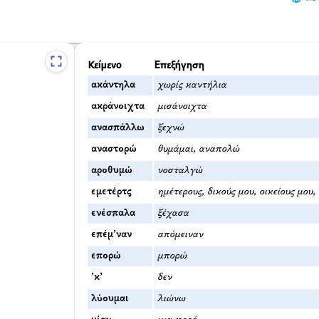
Κείμενο
Επεξήγηση
ακάντηλα
χωρίς καντήλια
ακράνοιχτα
μισάνοιχτα
ανασπάλλω
ξεχνώ
αναστορώ
θυμάμαι, αναπολώ
αροθυμώ
νοσταλγώ
εμετέρτς
ημέτερους, δικούς μου, οικείους μου
ενέσπαλα
ξέχασα
επέμ’ναν
απόμειναν
επορώ
μπορώ
’κ’
δεν
λύουμαι
λιώνω