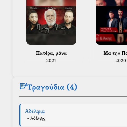
 Πατέρα, μάνα 
 Μα την Π
2021
2020
lyrics
Τραγούδια (4)
Αδέλφι͜α
- Αδέλφι͜α