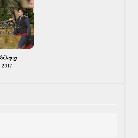
Αδέλφι͜α 
2017