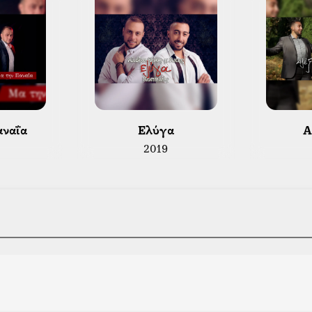
αναΐα 
 Ελύγα 
 
2019