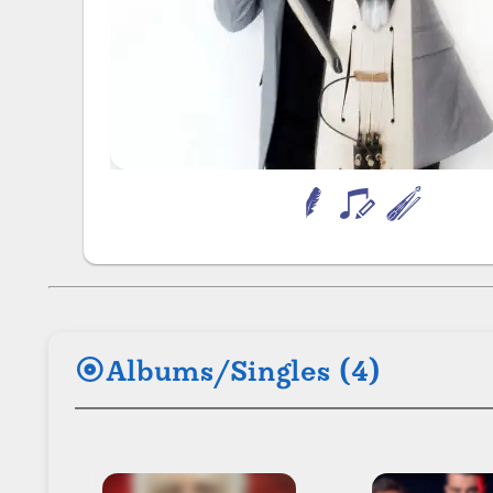
album
Albums/Singles (4)