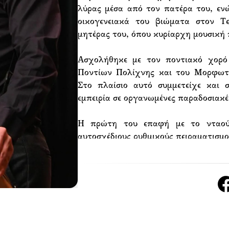
λύρας μέσα από τον πατέρα του, ενώ
οικογενειακά του βιώματα στον 
μητέρας του, όπου κυρίαρχη μουσική 
Ασχολήθηκε με τον ποντιακό χορό
Ποντίων Πολίχνης και του Μορφωτ
Στο πλαίσιο αυτό συμμετείχε και 
εμπειρία σε οργανωμένες παραδοσιακές
Η πρώτη του επαφή με το νταούλ
αυτοσχέδιους ρυθμικούς πειραματισμο
την πάροδο του χρόνου η ενασχόλη
πορεία, οδηγώντας τον σε συνεργα
πρώτες εμφανίσεις δίπλα στον πατέρ
και καλοκαιρινές εκδηλώσεις.
Στη συνέχεια συνεργάστηκε με σ
μουσικής σκηνής και συμμετείχε σ