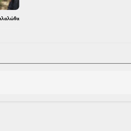
παλαλώθα 