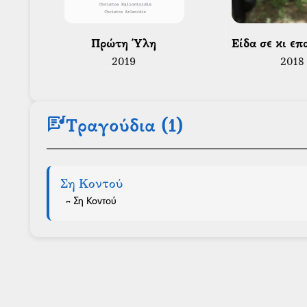
 Πρώτη Ύλη 
 Είδα σε κι ε
2019
2018
lyrics
Τραγούδια (1)
Ση Κοντού
- Ση Κοντού