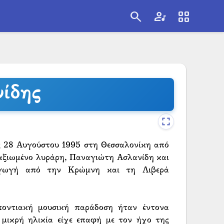
search
artist
view_cozy
search
ίδης
ς 28 Αυγούστου 1995 στη Θεσσαλονίκη από
ταξιωμένο λυράρη, Παναγιώτη Ασλανίδη και
αγωγή από την Κρώμνη και τη Λιβερά
οντιακή μουσική παράδοση ήταν έντονα
μικρή ηλικία είχε επαφή με τον ήχο της