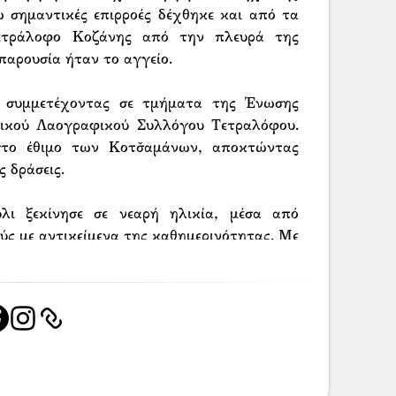
 σημαντικές επιρροές δέχθηκε και από τα
Τετράλοφο Κοζάνης από την πλευρά της
παρουσία ήταν το αγγείο.
 συμμετέχοντας σε τμήματα της Ένωσης
ικού Λαογραφικού Συλλόγου Τετραλόφου.
στο έθιμο των Κοτσ̌αμάνων, αποκτώντας
 δράσεις.
ι ξεκίνησε σε νεαρή ηλικία, μέσα από
ύς με αντικείμενα της καθημερινότητας. Με
ση αυτή εξελίχθηκε σε πιο συστηματική
σίες με χορευτικά συγκροτήματα και σε
α του, σε ραδιοφωνικές εκπομπές, γάμους
ημαντικούς εκπροσώπους της ποντιακής
ε δισκογραφικές παραγωγές και μουσικά