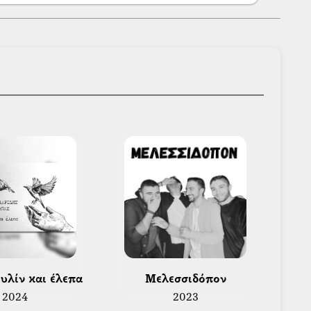
νονται η «Πρώτη Ύλη», το «Σατς», καθώς
ρους καλλιτέχνες της παράδοσης.
κού σχήματος «Πρώτη Ύλη», το οποίο
το Καλιοντζίδη και τον ίδιο, με σκοπό τη
ής ποντιακής μουσικής παράδοσης.
ουλίν και έλεπα 
 Μελεσσιδόπον 
2024
2023