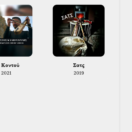
η Κοντού 
 Σατς 
2021
2019