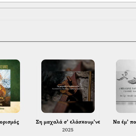
projects. Μεταξύ αυτών περιλαμβά
και ζωντανές ηχογραφήσεις με διάφο
Είναι επίσης μέλος του μουσι
δημιουργήθηκε το 2019 από τον Χρήσ
διαφύλαξη και ανάδειξη της αυθεντικ
ορισμός 
 Ση μαχαλά σ’ ελάσκουμ’νε 
 Να έμ’ π
2025