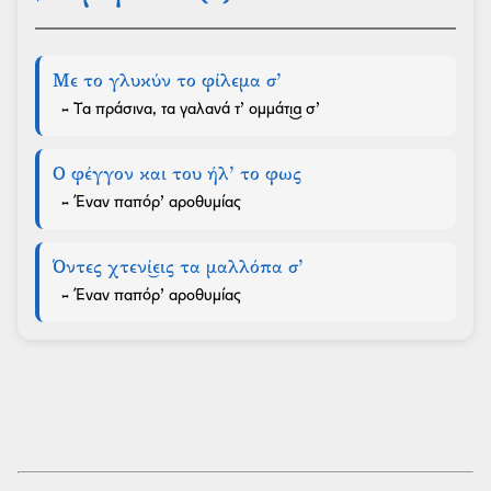
Με το γλυκύν το φίλεμα σ’
- Τα πράσινα, τα γαλανά τ’ ομμάτι͜α σ’
Ο φέγγον και του ήλ’ το φως
- Έναν παπόρ’ αροθυμίας
Όντες χτενί͜εις τα μαλλόπα σ’
- Έναν παπόρ’ αροθυμίας