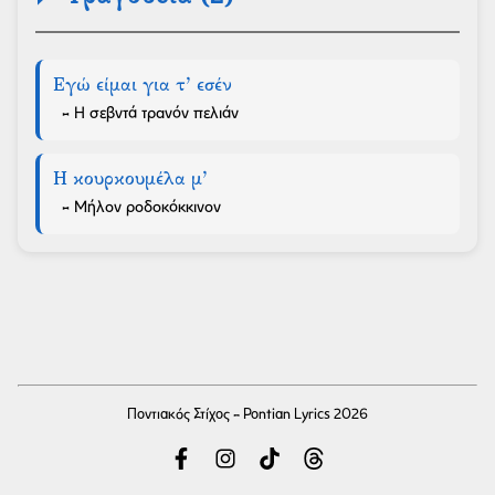
Εγώ είμαι για τ’ εσέν
- Η σεβντά τρανόν πελιάν
Η κουρκουμέλα μ’
- Μήλον ροδοκόκκινον
Ποντιακός Στίχος - Pontian Lyrics 2026