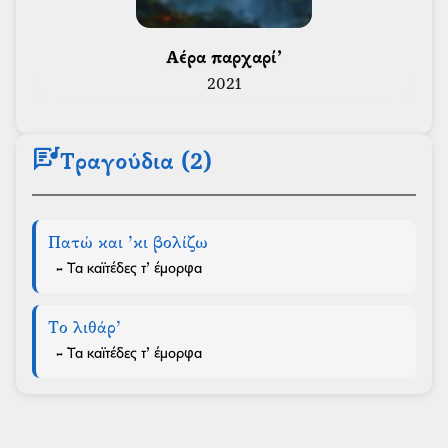
 Αέρα παρχαρί’ 
2021
lyrics
Τραγούδια (2)
Πατώ και ’κι βολίζω
- Τα καϊτέδες τ’ έμορφα
Το λιθάρ’
- Τα καϊτέδες τ’ έμορφα