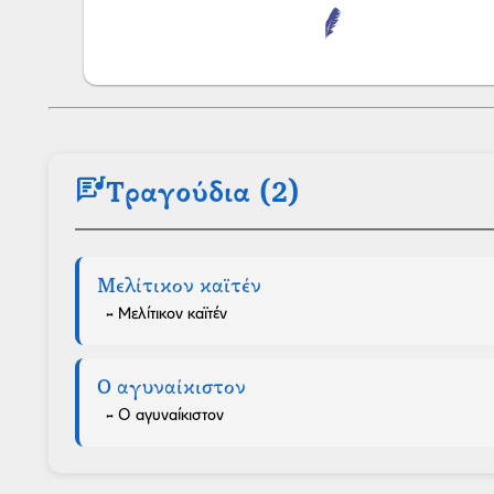
lyrics
Τραγούδια (2)
Μελίτικον καϊτέν
- Μελίτικον καϊτέν
Ο αγυναίκιστον
- Ο αγυναίκιστον