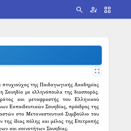
search
artist
view_cozy
search
αι πτυχιούχος της Παιδαγωγικής Ακαδημίας
η Σουηδία με ελληνόπουλα της διασποράς.
κράτος και μεταφραστής του Ελληνικού
ων Εκπαιδευτικών Σουηδίας, πρόεδρος της
αστών στο Μεταναστευτικό Συμβούλιο του
 της ίδιας πόλης και μέλος της Επιτροπής
ων και κοινοτήτων Σουηδίας.