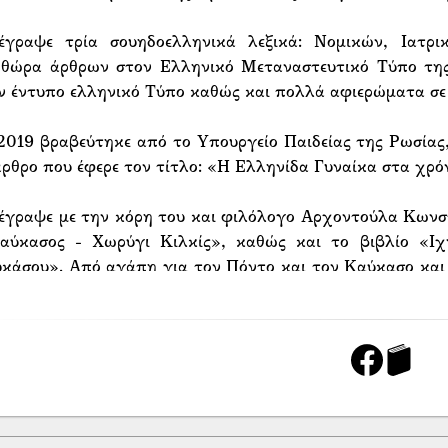
έγραψε τρία σουηδοελληνικά λεξικά: Νομικών, Ιατρ
θώρα άρθρων στον Ελληνικό Μεταναστευτικό Τύπο της 
ν έντυπο ελληνικό Τύπο καθώς και πολλά αφιερώματα σε
2019 βραβεύτηκε από το Υπουργείο Παιδείας της Ρωσίας,
άρθρο που έφερε τον τίτλο: «Η Ελληνίδα Γυναίκα στα χρό
έγραψε με την κόρη του και φιλόλογο Αρχοντούλα Κωνστα
αύκασος - Χωρύγι Κιλκίς», καθώς και το βιβλίο «Ιχ
κάσου». Από αγάπη για τον Πόντο και τον Καύκασο και
γματοποίησε αρκετά ταξίδια στις αλησμόνητες πατρίδ
κρυσμένα χώματα» που εκδόθηκε από τις εκδόσεις Αφών 