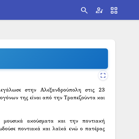
search
artist
view_cozy
search
εγάλωσε στην Αλεξανδρούπολη στις 23
γόνων της είναι από την Τραπεζούντα και
ε μουσικά ακούσματα και την ποντιακή
υδούσε ποντιακά και λαϊκά ενώ ο πατέρας