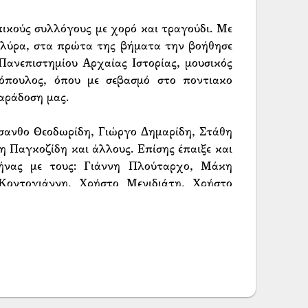
ικούς συλλόγους με χορό και τραγούδι. Με
 λύρα, στα πρώτα της βήματα την βοήθησε
Πανεπιστημίου Αρχαίας Ιστορίας, μουσικός
όπουλος, όπου με σεβασμό στο ποντιακο
παράδοση μας.
ύσανθο Θεοδωρίδη, Γιώργο Δημαρίδη, Στάθη
η Παγκοζίδη και άλλους. Επίσης έπαιξε και
ήνας με τους: Γιάννη Πλούταρχο, Μάκη
οντογιάννη, Χρήστο Μενιδιάτη, Χρήστο
ς.
ΑΛΥΤΕΡΑ ΠΟΝΤΙΑΚΑ ΤΡΑΓΟΥΔΙΑ"
 κέντρο ΑΘΗΝΑ 82
ον λαϊκό τραγουδιστή Μάκη Δημάκη