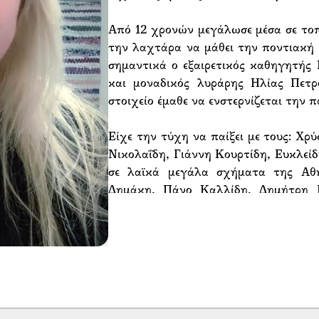
Από 12 χρονών μεγάλωσε μέσα σε τοπ
την λαχτάρα να μάθει την ποντιακή
σημαντικά ο εξαιρετικός καθηγητής 
και μοναδικός λυράρης Ηλίας Πετρ
στοιχείο έμαθε να ενστερνίζεται την 
Είχε την τύχη να παίξει με τους: Χρ
Νικολαΐδη, Γιάννη Κουρτίδη, Ευκλείδ
σε λαϊκά μεγάλα σχήματα της Αθ
Δημάκη, Πάνο Καλλίδη, Δημήτρη Κ
Πάζη, Σοφία Χαραλαμπιδου και άλλου
Σημαντικές χρονολογίες:
-Το 2004 κυκλοφορεί το CD "ΤΑ Κ
-Το 2005 παίζει στο λαϊκό Ποντιακό
-Το 2006 παιζει στην Κατερίνη με τ