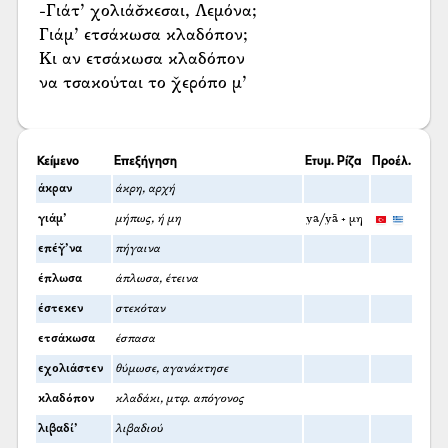
-Γιάτ’ χολιάσ̌κεσαι, Λεμόνα;
Γιάμ’ ετσάκωσα κλαδόπον;
Κι αν ετσάκωσα κλαδόπον
να τσακούται το χ̌ερόπο μ’
Κείμενο
Επεξήγηση
Ετυμ. Ρίζα
Προέλ.
άκραν
άκρη, αρχή
γιάμ’
μήπως, ή μη
ya/yā + μη
επέγ̆’να
πήγαινα
έπλωσα
άπλωσα, έτεινα
έστεκεν
στεκόταν
ετσάκωσα
έσπασα
εχολιάστεν
θύμωσε, αγανάκτησε
κλαδόπον
κλαδάκι, μτφ. απόγονος
λιβαδί’
λιβαδιού