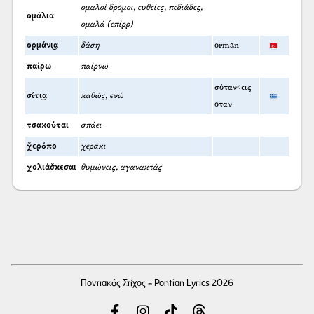
ομαλοί δρόμοι, ευθείες, πεδιάδες,
ομάλια
ομαλά (επίρρ)
ορμάνι͜α
δάση
orman
παίρω
παίρνω
σόταν<εις
σίτι͜α
καθώς, ενώ
όταν
τσακούται
σπάει
χ̌ερόπο
χεράκι
χολιάσ̌κεσαι
θυμώνεις, αγανακτάς
Ποντιακός Στίχος - Pontian Lyrics 2026