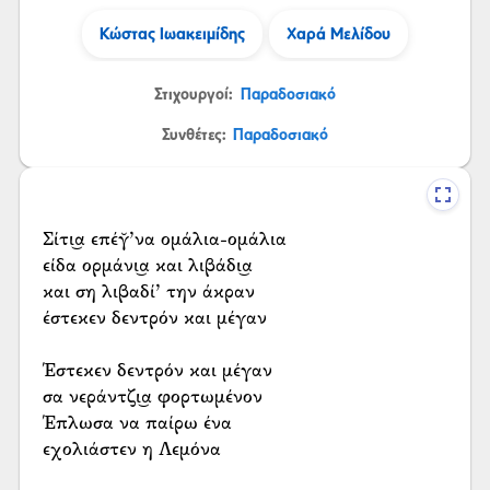
Κώστας Ιωακειμίδης
Χαρά Μελίδου
Στιχουργοί:
Παραδοσιακό
Συνθέτες:
Παραδοσιακό
Σίτι͜α επέγ̆’να ομάλια-ομάλια
είδα ορμάνι͜α και λιβάδι͜α
και ση λιβαδί’ την άκραν
έστεκεν δεντρόν και μέγαν
Έστεκεν δεντρόν και μέγαν
σα νεράντζι͜α φορτωμένον
Έπλωσα να παίρω ένα
εχολιάστεν η Λεμόνα