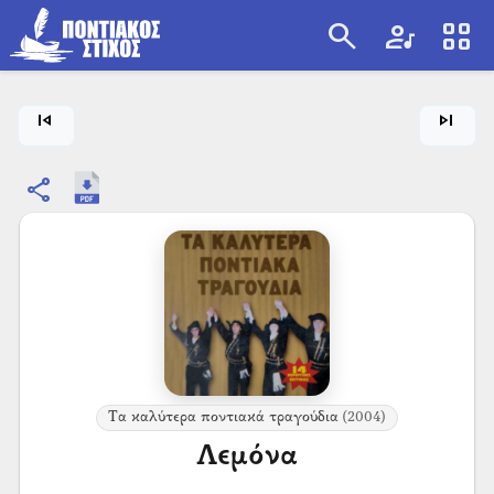
search
artist
view_cozy
search
skip_previous
skip_next
share
Τα καλύτερα ποντιακά τραγούδια
(2004)
Λεμόνα