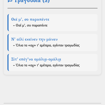
lyrics
Τραγούδια (3)
Θεέ μ’, σο παραπέντε
- Θεέ μ’, σο παραπέντε
Ν’ αϊλί εκείνεν την μάναν
- Όλια τα «αχ» τ’ εμέτερα, εγένταν τραγωδίας
Σίτ’ επέγ’να ομάλι͜α-ομάλι͜α
- Όλια τα «αχ» τ’ εμέτερα, εγένταν τραγωδίας