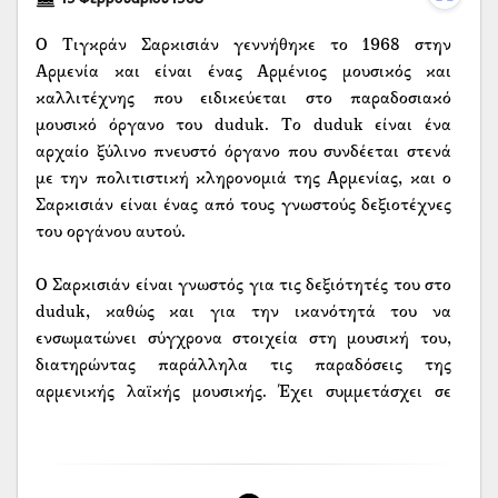
Ο Τιγκράν Σαρκισιάν γεννήθηκε το 1968 στην
Αρμενία και είναι ένας Αρμένιος μουσικός και
καλλιτέχνης που ειδικεύεται στο παραδοσιακό
μουσικό όργανο του duduk. Το duduk είναι ένα
αρχαίο ξύλινο πνευστό όργανο που συνδέεται στενά
με την πολιτιστική κληρονομιά της Αρμενίας, και ο
Σαρκισιάν είναι ένας από τους γνωστούς δεξιοτέχνες
του οργάνου αυτού.
Ο Σαρκισιάν είναι γνωστός για τις δεξιότητές του στο
duduk, καθώς και για την ικανότητά του να
ενσωματώνει σύγχρονα στοιχεία στη μουσική του,
διατηρώντας παράλληλα τις παραδόσεις της
αρμενικής λαϊκής μουσικής. Έχει συμμετάσχει σε
πολλές διεθνείς μουσικές παραγωγές και συναυλίες,
και συνεργάζεται με σύγχρονους καλλιτέχνες για να
προβάλει το duduk σε παγκόσμια ακροατήρια. Ο