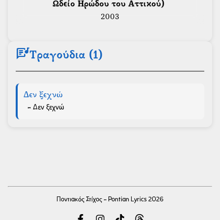
Ωδείο Ηρώδου του Αττικού) 
2003
lyrics
Τραγούδια (1)
Δεν ξεχνώ
- Δεν ξεχνώ
Ποντιακός Στίχος - Pontian Lyrics 2026