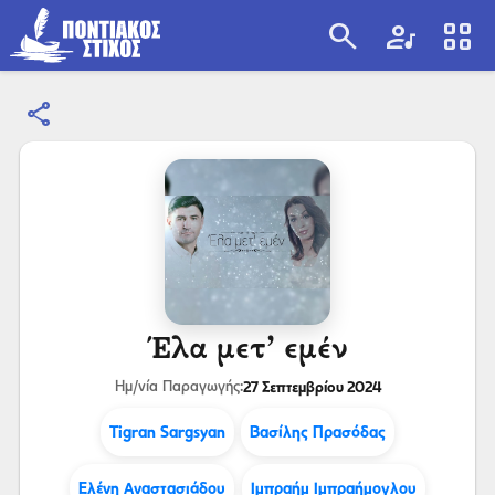
search
artist
view_cozy
share
search
Έλα μετ’ εμέν
27 Σεπτεμβρίου 2024
Ημ/νία Παραγωγής:
Tigran Sargsyan
Βασίλης Πρασόδας
Ελένη Αναστασιάδου
Ιμπραήμ Ιμπραήμογλου