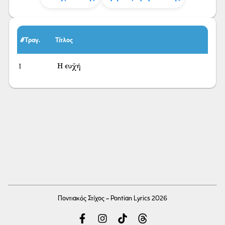
#Τραγ.
Τίτλος
1
Η ευχ̌ή
Ποντιακός Στίχος - Pontian Lyrics 2026