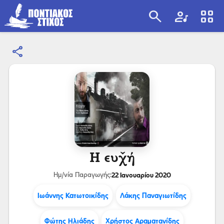
search
artist
view_cozy
share
search
Η ευχ̌ή
22 Ιανουαρίου 2020
Ημ/νία Παραγωγής:
Ιωάννης Κατωτοικίδης
Λάκης Παναγιωτίδης
Φώτης Ηλιάδης
Χρήστος Αραματανίδης