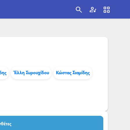
search
artist
view_cozy
search
δης
Έλλη Συρουχίδου
Κώστας Σιαμίδης
νθέτες