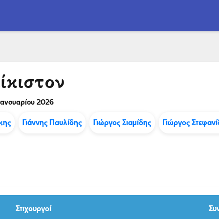
ίκιστον
 Ιανουαρίου 2026
κης
Γιάννης Παυλίδης
Γιώργος Σιαμίδης
Γιώργος Στεφανί
Στιχουργοί
Συ