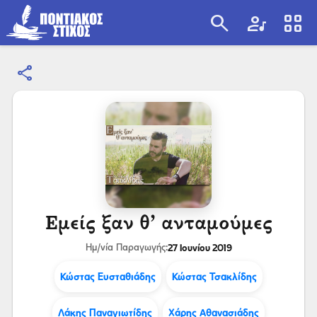
search
artist
view_cozy
share
search
Εμείς ξαν θ’ ανταμούμες
27 Ιουνίου 2019
Ημ/νία Παραγωγής:
Κώστας Ευσταθιάδης
Κώστας Τσακλίδης
Λάκης Παναγιωτίδης
Χάρης Αθανασιάδης