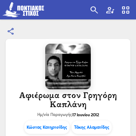
search
artist
view_cozy
share
search
Αφιέρωμα στον Γρηγόρη
Καπλάνη
17 Ιουνίου 2012
Ημ/νία Παραγωγής:
Κώστας Κατηρτσίδης
Τάκης Αλαματίδης