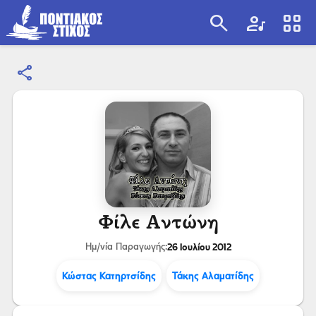
search
artist
view_cozy
share
search
Φίλε Αντώνη
26 Ιουλίου 2012
Ημ/νία Παραγωγής:
Κώστας Κατηρτσίδης
Τάκης Αλαματίδης