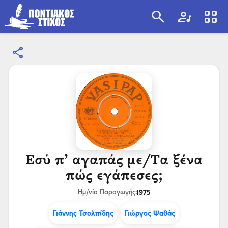
search
artist
view_cozy
share
search
Εσύ π’ αγαπάς με/Τα ξένα
πώς εγάπεσες;
1975
Ημ/νία Παραγωγής:
Γιάννης Τσολπίδης
Γιώργος Ψαθάς