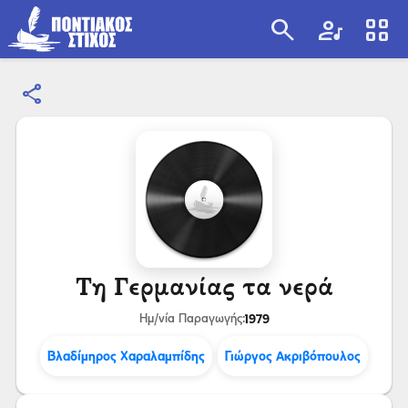
search
artist
view_cozy
share
search
Τη Γερμανίας τα νερά
1979
Ημ/νία Παραγωγής:
Βλαδίμηρος Χαραλαμπίδης
Γιώργος Ακριβόπουλος