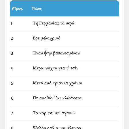
#Τραγ.
Τίτλος
1
Τη Γερμανίας τα νερά
2
Βρε μελαχρινό
3
Έναν ψ̌ην βασανισμένον
4
Μέρα, νύχτα για τ’ εσέν
5
Μετά από τριάντα χρόνια
6
Πη αποθάν’ ’κι κλώσ̌κεται
7
Το κορίτσ’ ντ’ αγαπώ
8
Ψηλόν ραχ̌ίν, χαμέλυνον