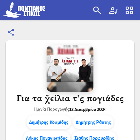
search
artist
view_cozy
share
search
Για τα χ̌είλια τ’ς πογιάδες
12 Δεκεμβρίου 2024
Ημ/νία Παραγωγής:
Δημήτρης Κοσμίδης
Δημήτρης Ράπτης
Λάκης Παναγιωτίδης
Στάθης Πορφυρίδης