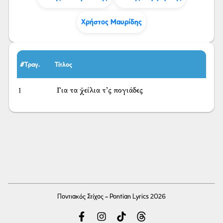
Χρήστος Μαυρίδης
#Τραγ.
Τίτλος
1
Για τα χ̌είλια τ’ς πογιάδες
Ποντιακός Στίχος - Pontian Lyrics 2026