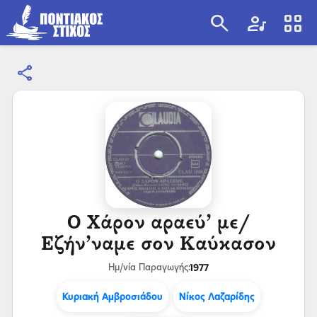
search
artist
view_cozy
share
search
Ο Χάρον αραεύ’ με/
Εζήν’ναμε σον Καύκασον
1977
Ημ/νία Παραγωγής:
Κυριακή Αμβροσιάδου
Νίκος Λαζαρίδης