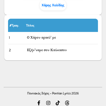
Χάρης Χολίδης
#Τραγ.
Τίτλος
1
Ο Χάρον αραεύ’ με
2
Εζήν’ναμε σον Καύκασον
Ποντιακός Στίχος - Pontian Lyrics 2026