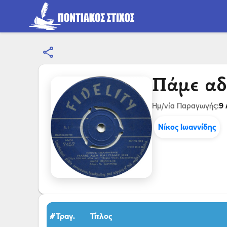
share
Πάμε αδ
9 
Ημ/νία Παραγωγής:
Νίκος Ιωαννίδης
#Τραγ.
Τίτλος