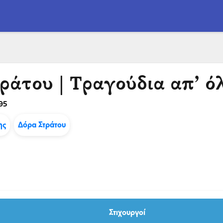
ράτου | Τραγούδια απ’ ό
95
ης
Δόρα Στράτου
Στιχουργοί