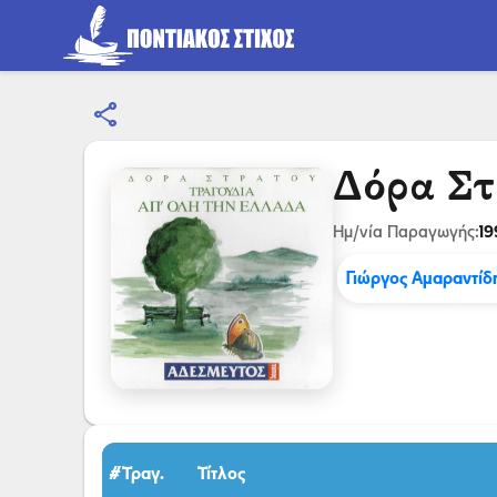
share
Δόρα Στ
19
Ημ/νία Παραγωγής:
Γιώργος Αμαραντίδ
#Τραγ.
Τίτλος