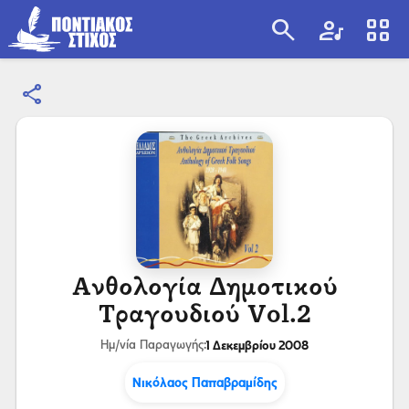
search
artist
view_cozy
share
search
Ανθολογία Δημοτικού
Τραγουδιού Vol.2
1 Δεκεμβρίου 2008
Ημ/νία Παραγωγής:
Νικόλαος Παπαβραμίδης