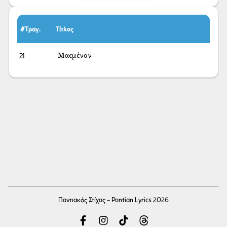
#Τραγ.
Τίτλος
21
Μαεμένον
Ποντιακός Στίχος - Pontian Lyrics 2026