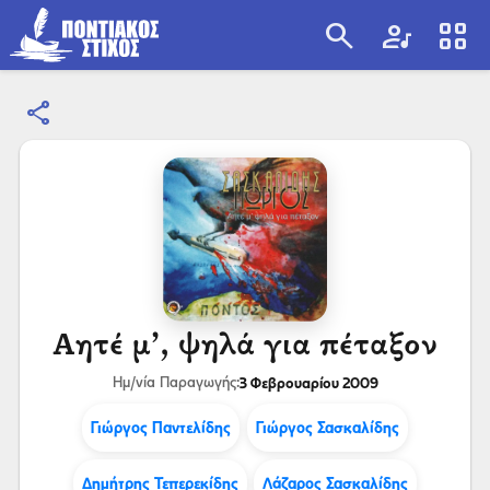
search
artist
view_cozy
share
search
Αητέ μ’, ψηλά για πέταξον
3 Φεβρουαρίου 2009
Ημ/νία Παραγωγής:
Γιώργος Παντελίδης
Γιώργος Σασκαλίδης
Δημήτρης Τεπερεκίδης
Λάζαρος Σασκαλίδης