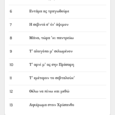
6
Εντάμα ας τραγωδούμε
7
Η σεβντά σ’ έν’ άψιμον
8
Μάνα, τώρα ’κι παντρεύω
9
Τ’ αλογόπο μ’ σελωμένον
10
Τ’ αρνί μ’ ας σην Πράσαρη
11
Τ’ εμέτερον το σεβταλούκ’
12
Θέλω να πίνω και μεθώ
13
Αφιέρωμα στον Χρύσανθο