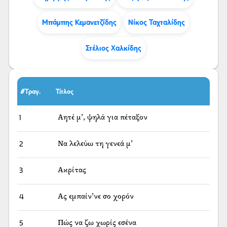
Μπάμπης Κεμανετζίδης
Νίκος Ταχταλίδης
Στέλιος Χαλκίδης
#Τραγ.
Τίτλος
1
Αητέ μ’, ψηλά για πέταξον
2
Να λελεύω τη γενεά μ’
3
Ακρίτας
4
Ας εμπαίν’νε σο χορόν
5
Πώς να ζω χωρίς εσένα