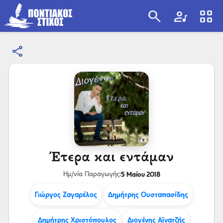
search
artist
view_cozy
share
search
Έτερα και εντάμαν
5 Μαίου 2018
Ημ/νία Παραγωγής:
Γιώργος Ζαγαρέλος
Δημήτρης Ουσταπασίδης
Δημήτρης Χριστόπουλος
Διογένης Αϊνατζής