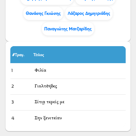
Θανάσης Γκιώσης
Λάζαρος Δημητριάδης
Παναγιώτης Ματζαρίδης
#Τραγ.
Τίτλος
1
Φιλία
2
Γιολτσ̌ήδες
3
Σίτι͜α τερείς με
4
Σην ξενιτείαν