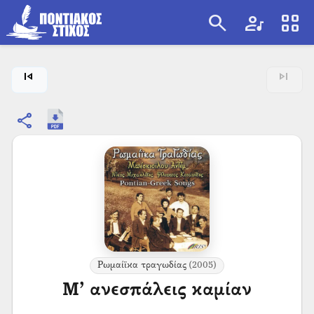
search
artist
view_cozy
search
skip_previous
skip_next
share
Ρωμαίϊκα τραγωδίας
(2005)
Μ’ ανεσπάλεις καμίαν