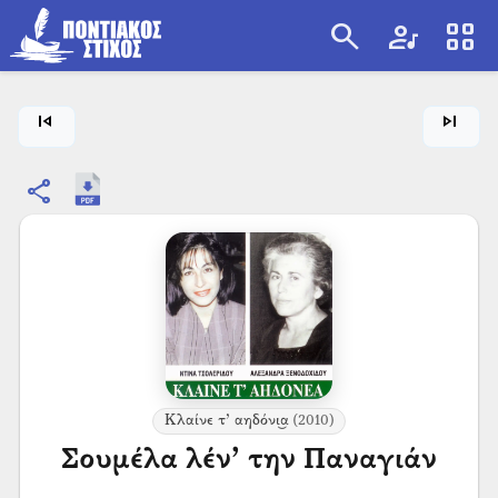
search
artist
view_cozy
search
skip_previous
skip_next
share
Κλαίνε τ’ αηδόνι͜α
(2010)
Σουμέλα λέν’ την Παναγιάν