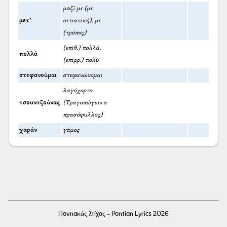
μαζί με (με
μετ’
αιτιατική), με
(τρόπος)
(επίθ.) πολλά,
πολλά
(επίρρ.) πολύ
στεφανούμαι
στεφανώνομαι
λαγόχορτο
τσουντζούνας
(Τραγοπώγων ο
πρασόφυλλος)
χαράν
γάμος
Ποντιακός Στίχος - Pontian Lyrics 2026