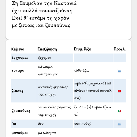
Ση Σουμελάν την Καστανιά
έχει πολλά τσουντζούνας
Εκεί θ’ ευτάμε τη χαράν
με ζίπκας και ζουπούνας
Κείμενο
Επεξήγηση
Ετυμ. Ρίζα
Προέλ.
έρχουμαι
έρχομαι
κάνουμε,
ευτάμε
εὐθειάζω
φτιάχνουμε
zıpka<(αμπχαζικά) ad
αντρικές φορεσιές
ζίπκας
ziykva (=στενό παντελ
της εποχής
όνι)
γυναικείες φορεσιές
ζιπούνι(ν)<zipon (βενε
ζουπούνας
της εποχής
τ.)
’κι
δεν
οὐκί<οὐχί
ματούμαι
ματώνομαι