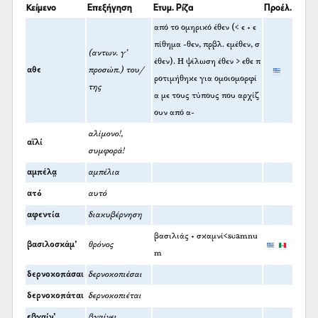
Κείμενο
Επεξήγηση
Ετυμ. Ρίζα
Προέλ.
από το ομηρικό έθεν (< ε + ε
πίθημα -θεν, πρβλ. εμέθεν, σ
(αντων. γ’
έθεν). Η ψίλωση έθεν > εθε π
αθε
προσώπ.) του/
ροτιμήθηκε για ομοιομορφί
της
α με τους τύπους που αρχίζ
ουν από α-
αλίμονο!,
αϊλί
συμφορά!
αμπέλα̤
αμπέλια
ατό
αυτό
αφεντία
διακυβέρνηση
βασιλιάς + σκαμνί<scamnu
βασιλοσκάμ’
θρόνος
m
δερνοκοπάσαι
δερνοκοπιέσαι
δερνοκοπάται
δερνοκοπιέται
εβγαίν’
βγαίνει