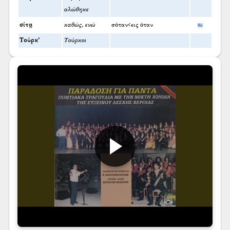
αλώθηκε
σίτα̤
καθώς, ενώ
σόταν<εις όταν
Τούρκ’
Τούρκοι