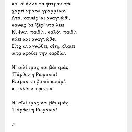
και σ’ άλλο το φτερόν αθε
χαρτί κρατεί γραμμένον
Ατό, κανείς ’κι αναγνώθ’,
κανείς ’κι ’ξέρ’ ντο λέει
Κι έναν παιδίν, καλόν παιδίν
πάει και αναγνώθει
Σίτα̤ αναγνώθει, σίτα̤ κλαίει
σίτα̤ κρούει την καρδίαν
Ν’ αϊλί εμάς και βάι εμάς!
’Πάρθεν η Ρωμανία!
Επέραν το βασιλοσκάμ’,
κι ελλάεν αφεντία
Ν’ αϊλί εμάς και βάι εμάς!
’Πάρθεν η Ρωμανία!
♫