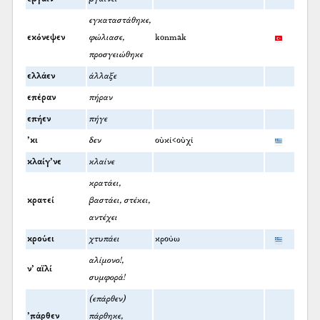
εγκαταστάθηκε,
εκόνεψεν
φώλιασε,
konmak
προσγειώθηκε
ελλάεν
άλλαξε
επέραν
πήραν
επήεν
πήγε
’κι
δεν
οὐκί<οὐχί
κλαίγ’νε
κλαίνε
κρατάει,
κρατεί
βαστάει, στέκει,
αντέχει
κρούει
χτυπάει
κρούω
αλίμονο!,
ν’ αϊλί
συμφορά!
(επάρθεν)
’πάρθεν
πάρθηκε,