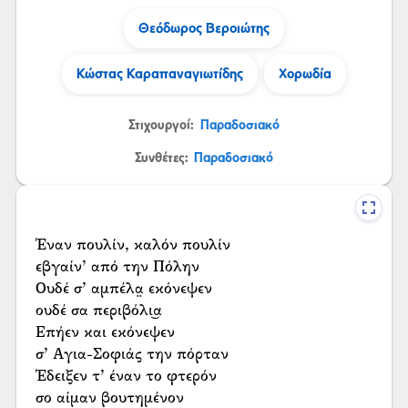
Θεόδωρος Βεροιώτης
Κώστας Καραπαναγιωτίδης
Χορωδία
Στιχουργοί:
Παραδοσιακό
Συνθέτες:
Παραδοσιακό
Έναν πουλίν, καλόν πουλίν
εβγαίν’ από την Πόλην
Ουδέ σ’ αμπέλα̤ εκόνεψεν
ουδέ σα περιβόλι͜α
Επήεν και εκόνεψεν
σ’ Αγια-Σοφιάς την πόρταν
Έδειξεν τ’ έναν το φτερόν
σο αίμαν βουτημένον