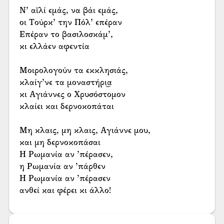
Ν’ αϊλί εμάς, να βάι εμάς,
οι Τούρκ’ την Πόλ’ επέραν
Επέραν το βασιλοσκάμ’,
κι ελλάεν αφεντία
Μοιρολογούν τα εκκλησιάς,
κλαίγ’νε τα μοναστήρι͜α
κι Αγιάννες ο Χρυσόστομον
κλαίει και δερνοκοπάται
Μη κλαις, μη κλαις, Αγιάννε μου,
και μη δερνοκοπάσαι
Η Ρωμανία αν ’πέρασεν,
η Ρωμανία αν ’πάρθεν
Η Ρωμανία αν ’πέρασεν
ανθεί και φέρει κι άλλο!