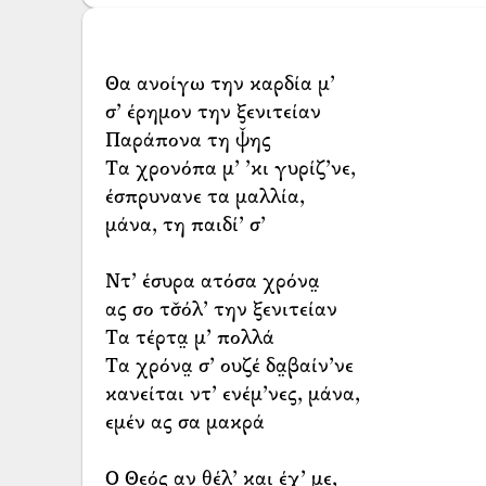
Θα ανοίγω την καρδία μ’
σ’ έρημον την ξενιτείαν
Παράπονα τη ψ̌ης
Τα χρονόπα μ’ ’κι γυρίζ’νε,
έσπρυνανε τα μαλλία,
μάνα, τη παιδί’ σ’
Ντ’ έσυρα ατόσα χρόνα̤
ας σο τσ̌όλ’ την ξενιτείαν
Τα τέρτα̤ μ’ πολλά
Τα χρόνα̤ σ’ ουζέ δα̤βαίν’νε
κανείται ντ’ ενέμ’νες, μάνα,
εμέν ας σα μακρά
Ο Θεός αν θέλ’ και έχ’ με,