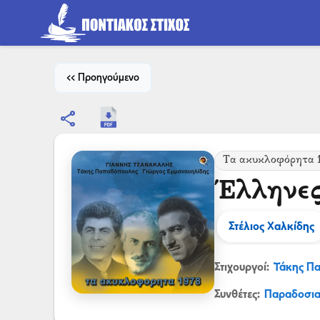
<< Προηγούμενο
share
Τα ακυκλοφόρητα 
Έλληνες
Στέλιος Χαλκίδης
Στιχουργοί:
Τάκης Π
Συνθέτες:
Παραδοσι