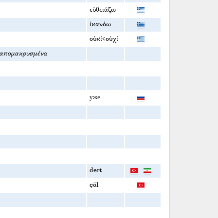
εὐθειάζω
ἱκανόω
οὐκί<οὐχί
, απομακρυσμένα
уже
dert
çöl