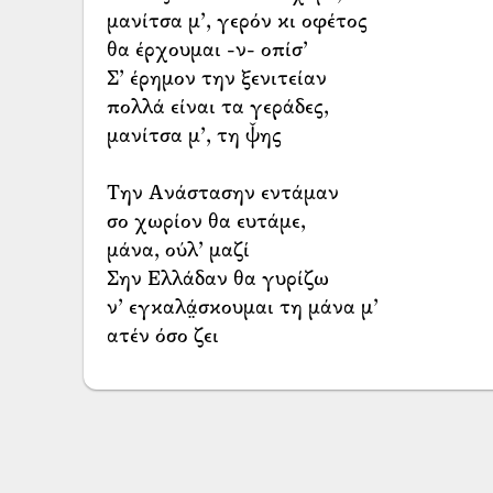
μανίτσα μ’, γερόν κι οφέτος
θα έρχουμαι -ν- οπίσ’
Σ’ έρημον την ξενιτείαν
πολλά είναι τα γεράδες,
μανίτσα μ’, τη ψ̌ης
Την Ανάστασην εντάμαν
σο χωρίον θα ευτάμε,
μάνα, ούλ’ μαζί
Σην Ελλάδαν θα γυρίζω
ν’ εγκαλά̤σκουμαι τη μάνα μ’
ατέν όσο ζει