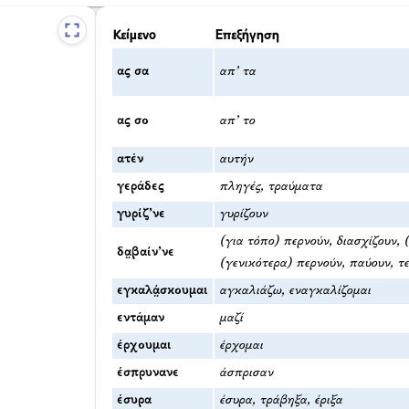
Κείμενο
Επεξήγηση
ας σα
απ’ τα
ας σο
απ’ το
ατέν
αυτήν
γεράδες
πληγές, τραύματα
γυρίζ’νε
γυρίζουν
(για τόπο) περνούν, διασχίζουν, 
δα̤βαίν’νε
(γενικότερα) περνούν, παύουν, τ
εγκαλά̤σκουμαι
αγκαλιάζω, εναγκαλίζομαι
εντάμαν
μαζί
έρχουμαι
έρχομαι
έσπρυνανε
άσπρισαν
έσυρα
έσυρα, τράβηξα, έριξα