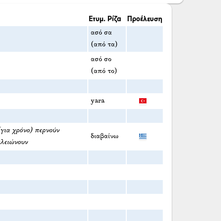
Ετυμ. Ρίζα
Προέλευση
ασό σα
(από τα)
ασό σο
(από το)
yara
(για χρόνο) περνούν
διαβαίνω
ελειώνουν