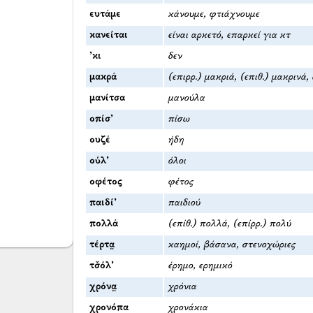
ευτάμε
κάνουμε, φτιάχνουμε
κανείται
είναι αρκετό, επαρκεί για κτ
’κι
δεν
μακρά
(επιρρ.) μακριά, (επιθ.) μακρινά
μανίτσα
μανούλα
οπίσ’
πίσω
ουζέ
ήδη
ούλ’
όλοι
οφέτος
φέτος
παιδί’
παιδιού
πολλά
(επίθ.) πολλά, (επίρρ.) πολύ
τέρτα̤
καημοί, βάσανα, στενοχώριες
τσ̌όλ’
έρημο, ερημικό
χρόνα̤
χρόνια
χρονόπα
χρονάκια