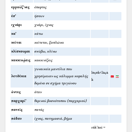
ερρούζ’νες
έπεφτες
έσ’
ήσουν
ιχνάρι
χνάρι, ίχνος
κα’
κάτω
κείται
κείτεται, ξαπλώνει
κλίσκουμαι
σκύβω, κλίνω
κοκκινι͜άεις
κοκκινίζεις
γυναικεία μαντίλια που
leçek<laça
λετσ̌έκια
χρησίμευαν ως κάλυμμα κεφαλής
k
δεμένα σε σχήμα τριγώνου
όντες
όταν
παρχαρί’
θερινού βοσκότοπου (παρχαριού)
πατείς
πατάς
πόδαν
ίχνος, πατημασιά, βήμα
rak’ani ≈