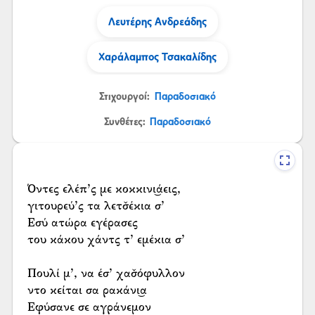
Λευτέρης Ανδρεάδης
Χαράλαμπος Τσακαλίδης
Στιχουργοί:
Παραδοσιακό
Συνθέτες:
Παραδοσιακό
Όντες ελέπ’ς με κοκκινι͜άεις,
γιτουρεύ’ς τα λετσ̌έκια σ’
Εσύ ατώρα εγέρασες
του κάκου χάντς τ’ εμέκια σ’
Πουλί μ’, να έσ’ χασ̌όφυλλον
ντο κείται σα ρακάνι͜α
Εφύσανε σε αγράνεμον