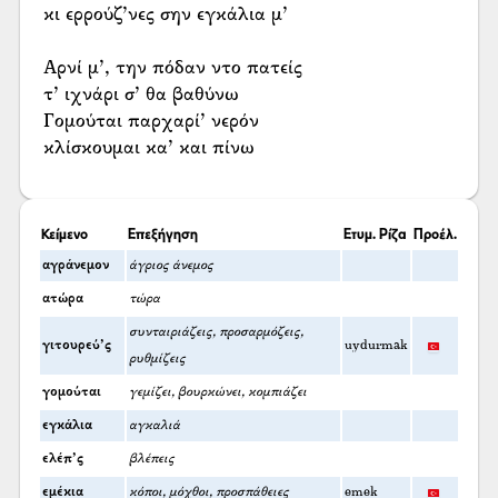
κι ερρούζ’νες σην εγκάλια μ’
Αρνί μ’, την πόδαν ντο πατείς
τ’ ιχνάρι σ’ θα βαθύνω
Γομούται παρχαρί’ νερόν
κλίσκουμαι κα’ και πίνω
Κείμενο
Επεξήγηση
Ετυμ. Ρίζα
Προέλ.
αγράνεμον
άγριος άνεμος
ατώρα
τώρα
συνταιριάζεις, προσαρμόζεις,
γιτουρεύ’ς
uydurmak
ρυθμίζεις
γομούται
γεμίζει, βουρκώνει, κομπιάζει
εγκάλια
αγκαλιά
ελέπ’ς
βλέπεις
εμέκια
κόποι, μόχθοι, προσπάθειες
emek