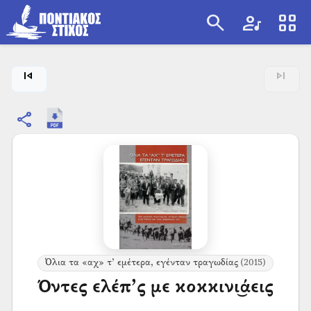
search
artist
view_cozy
search
skip_previous
skip_next
share
Όλια τα «αχ» τ’ εμέτερα, εγένταν τραγωδίας
(2015)
Όντες ελέπ’ς με κοκκινι͜άεις