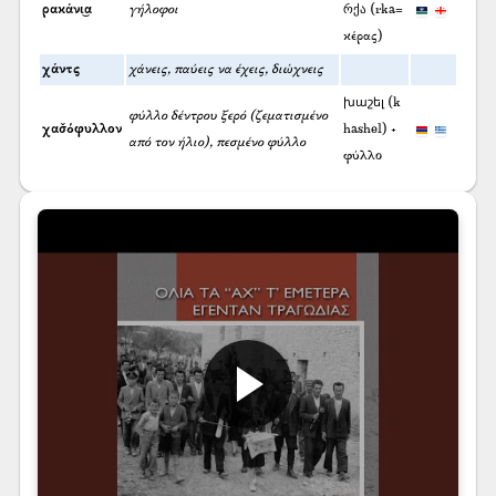
ρακάνι͜α
γήλοφοι
რქა (rka=
κέρας)
χάντς
χάνεις, παύεις να έχεις, διώχνεις
խաշել (k
φύλλο δέντρου ξερό (ζεματισμένο
χασ̌όφυλλον
hashel) +
από τον ήλιο), πεσμένο φύλλο
φύλλο