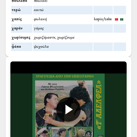
πουλόπο
πουλάκι
τερώ
κοιτώ
χαπίς
φυλακή
hapis/ḥabs
χαράν
γάμος
χωρίουμες
χωριζόμαστε, χωρίζουμε
ψ̌όπο
ψυχούλα