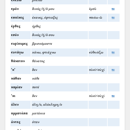
ελέπω
βλέπω
εμόν
δικός/ή/ό μου
ἐμοῦ
εποίκες
έκανες, έφτιαξες
ποιέω-ῶ
έρθες
ήρθες
εσόν
δικός/ή/ό σου
ευρίουμες
βρισκόμαστε
ευτάγω
κάνω, φτιάχνω
εὐθειάζω
θάνατον
θάνατος
’κ’
δεν
οὐκί<οὐχί
κάθαν
κάθε
καμίαν
ποτέ
’κι
δεν
οὐκί<οὐχί
όλεν
όλη/ο, ολόκληρη/ο
ομματόπα
ματάκια
όντες
όταν