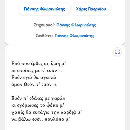
Γιάννης Φλωρινιώτης
Χάρις Γεωργίου
Στιχουργοί:
Γιάννης Φλωρινιώτης
Συνθέτες:
Γιάννης Φλωρινιώτης
Εσύ που έρθες ση ζωή μ’
κι εποίκες με τ’ εσόν -ι
Εσέν εγώ θα αγαπώ
άμον Θεόν τ’ εμόν -ι
Εσέν π’ εδέκες με χαράν
κι εγόμωσες το ψ̌όπο μ’
χαπίς θα ευτάγω την καρδι͜ά μ’
να βάλω εσέν, πουλόπο μ’