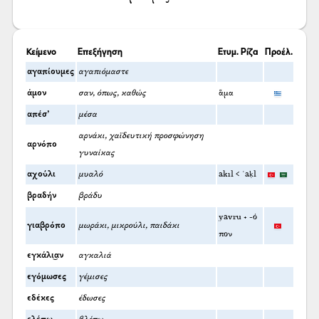
Κείμενο
Επεξήγηση
Ετυμ. Ρίζα
Προέλ.
αγαπίουμες
αγαπιόμαστε
άμον
σαν, όπως, καθώς
ἅμα
απέσ’
μέσα
αρνάκι, χαϊδευτική προσφώνηση
αρνόπο
γυναίκας
αχούλι
μυαλό
akıl < ʿaḳl
βραδήν
βράδυ
yavru + -ό
γιαβρόπο
μωράκι, μικρούλι, παιδάκι
πον
εγκάλι͜αν
αγκαλιά
εγόμωσες
γέμισες
εδέκες
έδωσες